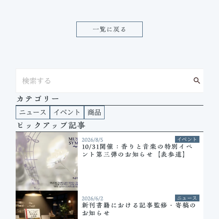
一覧に戻る
search
カテゴリー
ニュース
イベント
商品
ピックアップ記事
2026/8/5
イベント
10/31開催：香りと音楽の特別イベ
ント第三弾のお知らせ【表参道】
2026/6/2
ニュース
新刊書籍における記事監修・寄稿の
お知らせ