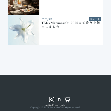
2026/5/8
ニュース
TEDxMarunouchi 2026にて香りを担
当しました
English
Privacy policy
Copyright ©︎ 2026 Aromatise. All rights reserved.