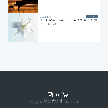
2026/5/8
ニュース
TEDxMarunouchi 2026にて香りを担
当しました
English
Privacy policy
Copyright ©︎ 2026 Aromatise. All rights reserved.