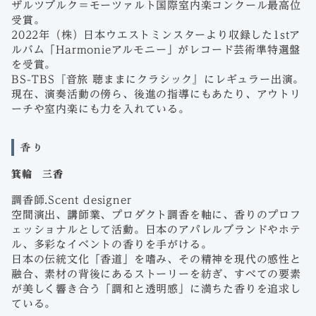
ザルツブルク＝モーツァルト国際室内楽コンクール最高位
受賞。
2022年（株）日本ウエストミンスターより収録した1stア
ルバム「Harmonieアルモニー」がレコード芸術準特選盤
を受賞。
BS-TBS『音旅 聴ままにクラシック』にレギュラー出演。
現在、演奏活動の傍ら、後進の指導にもあたり、アウトリ
ーチや室内楽にも力を入れている。
香り
箕輪 三香
調香師.Scent designer
空間演出、講師業、プロダクト調香を軸に、香りのプロフ
ェッショナルとして活動。日本のアパレルブランドやホテ
ル、多彩なイベントの香りを手がける。
日本の伝統文化「香道」を嗜み、その精神を現代の感性と
融合、素材の背後にあるストーリーを紡ぎ、すべての要素
が美しく響き合う「調和と透明感」に満ちた香りを追求し
ている。