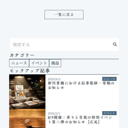
一覧に戻る
search
カテゴリー
ニュース
イベント
商品
ピックアップ記事
2026/6/2
ニュース
新刊書籍における記事監修・寄稿の
お知らせ
2026/5/1
イベント
8/9開催：香りと音楽の特別イベン
ト第二弾のお知らせ【広尾】